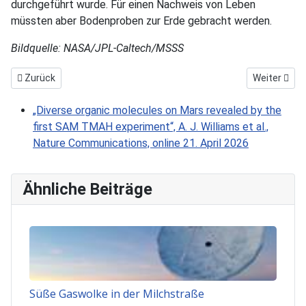
durchgeführt wurde. Für einen Nachweis von Leben
müssten aber Bodenproben zur Erde gebracht werden.
Bildquelle: NASA/JPL-Caltech/MSSS
Vorheriger Beitrag: Wie Sterne ihre Rotation verändern
Nächster Be
Zurück
Weiter
„Diverse organic molecules on Mars revealed by the
first SAM TMAH experiment“, A. J. Williams et al.,
Nature Communications, online 21. April 2026
Ähnliche Beiträge
Süße Gaswolke in der Milchstraße