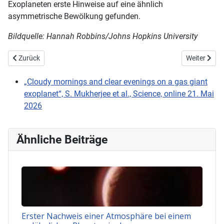
Exoplaneten erste Hinweise auf eine ähnlich
asymmetrische Bewölkung gefunden.
Bildquelle: Hannah Robbins/Johns Hopkins University
Vorheriger Beitrag: Erste direkte Massenbestimmung eines „Little Re
Nächster Be
Zurück
Weiter
„Cloudy mornings and clear evenings on a gas giant
exoplanet“, S. Mukherjee et al., Science, online 21. Mai
2026
Ähnliche Beiträge
Erster Nachweis einer Atmosphäre bei einem