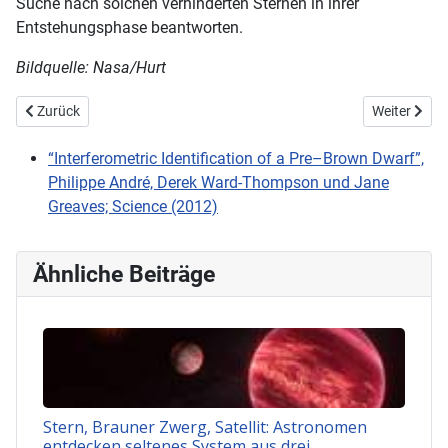
Suche nach solchen verhinderten Sternen in ihrer
Entstehungsphase beantworten.
Bildquelle: Nasa/Hurt
Vorheriger Beitrag: Kosmisches Netz aus Dunkler Materie
Nächster Be
Zurück
Weiter
“Interferometric Identification of a Pre–Brown Dwarf”,
Philippe André, Derek Ward-Thompson und Jane
Greaves; Science (2012)
Ähnliche Beiträge
Stern, Brauner Zwerg, Satellit: Astronomen
entdecken seltenes System aus drei