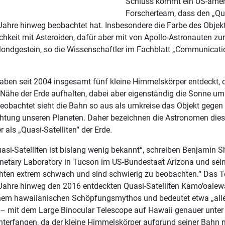
Schluss kommt ein US-amer
Forscherteam, dass den „Qua
Jahre hinweg beobachtet hat. Insbesondere die Farbe des Objekt
ichkeit mit Asteroiden, dafür aber mit von Apollo-Astronauten zu
ndgestein, so die Wissenschaftler im Fachblatt „Communicati
ben seit 2004 insgesamt fünf kleine Himmelskörper entdeckt, d
r Nähe der Erde aufhalten, dabei aber eigenständig die Sonne um
beobachtet sieht die Bahn so aus als umkreise das Objekt gegen 
tung unseren Planeten. Daher bezeichnen die Astronomen die
als „Quasi-Satelliten“ der Erde.
uasi-Satelliten ist bislang wenig bekannt“, schreiben Benjamin 
netary Laboratory in Tucson im US-Bundestaat Arizona und sein
chten extrem schwach und sind schwierig zu beobachten.“ Das
Jahre hinweg den 2016 entdeckten Quasi-Satelliten Kamo’oale
em hawaiianischen Schöpfungsmythos und bedeutet etwa „alle
mit dem Large Binocular Telescope auf Hawaii genauer unter 
nterfangen, da der kleine Himmelskörper aufgrund seiner Bahn n