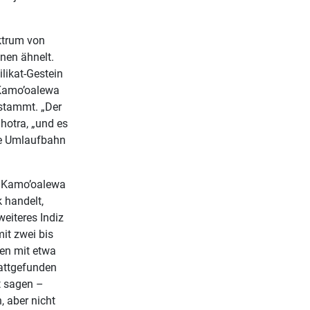
ektrum von
nen ähnelt.
likat-Gestein
Kamo’oalewa
 stammt. „Der
lhotra, „und es
che Umlaufbahn
ei Kamo’oalewa
 handelt,
eiteres Indiz
it zwei bis
en mit etwa
tattgefunden
t sagen –
, aber nicht