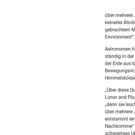
über mehrere 
keinerlei Ähnl
gebrachtem Mo
Environment“.
Astronomen ha
ständig in de
der Erde aus 
Bewegungsrich
Himmelskörper 
„Über diese Q
Lunar and Pla
„denn sie leu
über mehrere 
entstammt ein
Nachkomme“ – 
schwieriges U