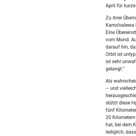
April für kurz
Zu ihrer Über
Kamo’oalewa 
Eine Übereinst
vom Mond. Au
darauf hin, d
Orbit ist unty
ist sehr unwa
gelangt.“
Als wahrschei
– und viellei
herausgeschle
stützt diese 
fünf Kilomete
20 Kilometern
hat, bei dem 
lediglich, das