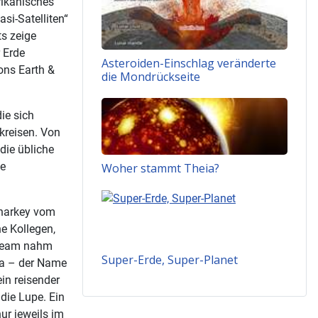
ikanisches
si-Satelliten“
s zeige
r Erde
Asteroiden-Einschlag veränderte
ons Earth &
die Mondrückseite
ie sich
kreisen. Von
die übliche
se
Woher stammt Theia?
Sharkey vom
e Kollegen,
 Team nahm
Super-Erde, Super-Planet
wa – der Name
in reisender
die Lupe. Ein
ur jeweils im