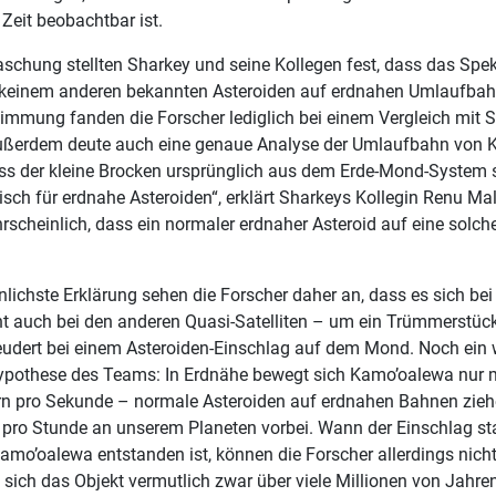
e Zeit beobachtbar ist.
raschung stellten Sharkey und seine Kollegen fest, dass das Sp
keinem anderen bekannten Asteroiden auf erdnahen Umlaufbah
immung fanden die Forscher lediglich bei einem Vergleich mit Si
ßerdem deute auch eine genaue Analyse der Umlaufbahn von 
ass der kleine Brocken ursprünglich aus dem Erde-Mond-System
pisch für erdnahe Asteroiden“, erklärt Sharkeys Kollegin Renu Ma
hrscheinlich, dass ein normaler erdnaher Asteroid auf eine sol
nlichste Erklärung sehen die Forscher daher an, dass es sich b
cht auch bei den anderen Quasi-Satelliten – um ein Trümmerstück
udert bei einem Asteroiden-Einschlag auf dem Mond. Noch ein w
Hypothese des Teams: In Erdnähe bewegt sich Kamo’oalewa nur m
rn pro Sekunde – normale Asteroiden auf erdnahen Bahnen zieh
 pro Stunde an unserem Planeten vorbei. Wann der Einschlag s
Kamo’oalewa entstanden ist, können die Forscher allerdings nich
s sich das Objekt vermutlich zwar über viele Millionen von Jahren