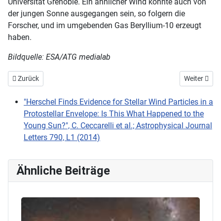
Universität Grenoble. Ein ähnlicher Wind könnte auch von
der jungen Sonne ausgegangen sein, so folgern die
Forscher, und im umgebenden Gas Beryllium-10 erzeugt
haben.
Bildquelle: ESA/ATG medialab
Vorheriger Beitrag: Blick in die Geburtswehen von Sternen
Nächster Be
Zurück
Weiter
"Herschel Finds Evidence for Stellar Wind Particles in a
Protostellar Envelope: Is This What Happened to the
Young Sun?", C. Ceccarelli et al.; Astrophysical Journal
Letters 790, L1 (2014)
Ähnliche Beiträge