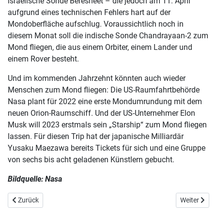
israelische Sonde Beresheet – die jedoch am 11. April
aufgrund eines technischen Fehlers hart auf der
Mondoberfläche aufschlug. Voraussichtlich noch in
diesem Monat soll die indische Sonde Chandrayaan-2 zum
Mond fliegen, die aus einem Orbiter, einem Lander und
einem Rover besteht.
Und im kommenden Jahrzehnt könnten auch wieder
Menschen zum Mond fliegen: Die US-Raumfahrtbehörde
Nasa plant für 2022 eine erste Mondumrundung mit dem
neuen Orion-Raumschiff. Und der US-Unternehmer Elon
Musk will 2023 erstmals sein „Starship“ zum Mond fliegen
lassen. Für diesen Trip hat der japanische Milliardär
Yusaku Maezawa bereits Tickets für sich und eine Gruppe
von sechs bis acht geladenen Künstlern gebucht.
Bildquelle: Nasa
Vorheriger Beitrag: Der zweite Aufbruch ins All (I)
Nächster Bei
Zurück
Weiter