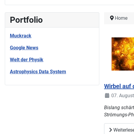
Portfolio
Home
Muckrack
Google News
Welt der Physik
Astrophysics Data System
Wirbel auf
07. Augus
Bislang schär
Strömungs-P
Weiterles