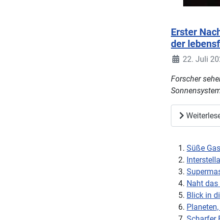
Erster Nac
der lebens
22. Juli 2
Forscher sehe
Sonnensyste
Weiterles
Süße Gasw
Interstel
Supermas
Naht das
Blick in 
Planeten,
Scharfer 