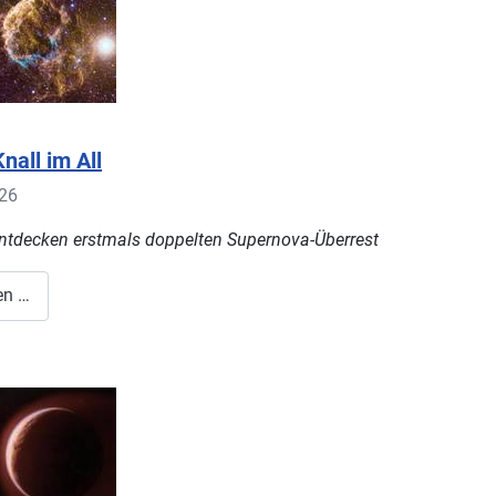
nall im All
026
tdecken erstmals doppelten Supernova-Überrest
en …