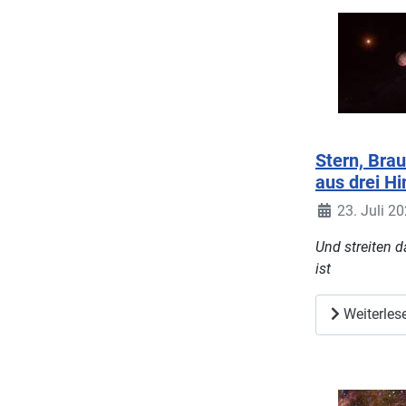
Stern, Bra
aus drei H
23. Juli 2
Und streiten 
ist
Weiterles