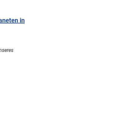
aneten in
nseres