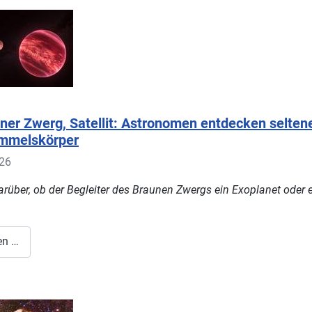
uner Zwerg, Satellit: Astronomen entdecken selte
immelskörper
026
darüber, ob der Begleiter des Braunen Zwergs ein Exoplanet oder
en …