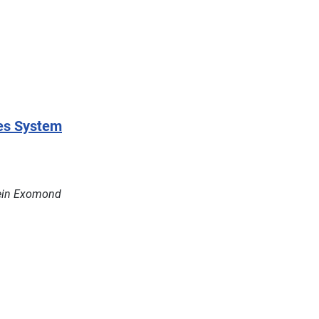
nes System
 ein Exomond