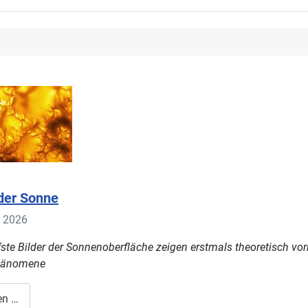
 der Sonne
t 2026
fste Bilder der Sonnenoberfläche zeigen erstmals theoretisch vo
hänomene
en …