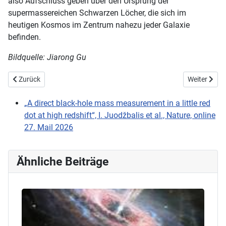
also Aufschluss geben über den Ursprung der
supermassereichen Schwarzen Löcher, die sich im
heutigen Kosmos im Zentrum nahezu jeder Galaxie
befinden.
Bildquelle: Jiarong Gu
Vorheriger Beitrag: Scharfer Blick ins Zentrum der Milchstraße
Nächster Bei
Zurück
Weiter
„A direct black-hole mass measurement in a little red
dot at high redshift“, I. Juodžbalis et al., Nature, online
27. Mail 2026
Ähnliche Beiträge