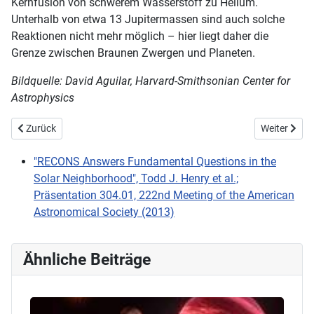
Kernfusion von schwerem Wasserstoff zu Helium.
Unterhalb von etwa 13 Jupitermassen sind auch solche
Reaktionen nicht mehr möglich – hier liegt daher die
Grenze zwischen Braunen Zwergen und Planeten.
Bildquelle: David Aguilar, Harvard-Smithsonian Center for
Astrophysics
Vorheriger Beitrag: Sonnenkorona: Kometen als Mess-Sonden
Nächster Bei
Zurück
Weiter
"RECONS Answers Fundamental Questions in the
Solar Neighborhood", Todd J. Henry et al.;
Präsentation 304.01, 222nd Meeting of the American
Astronomical Society (2013)
Ähnliche Beiträge