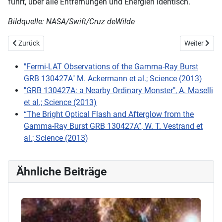
führt, über alle Entfernungen und Energien identisch.
Bildquelle: NASA/Swift/Cruz deWilde
Vorheriger Beitrag: ALMA beobachtet Galaxiengeburt im jungen Ko
Nächster Be
Zurück
Weiter
"Fermi-LAT Observations of the Gamma-Ray Burst
GRB 130427A" M. Ackermann et al.; Science (2013)
"GRB 130427A: a Nearby Ordinary Monster", A. Maselli
et al.; Science (2013)
“The Bright Optical Flash and Afterglow from the
Gamma-Ray Burst GRB 130427A”, W. T. Vestrand et
al.; Science (2013)
Ähnliche Beiträge