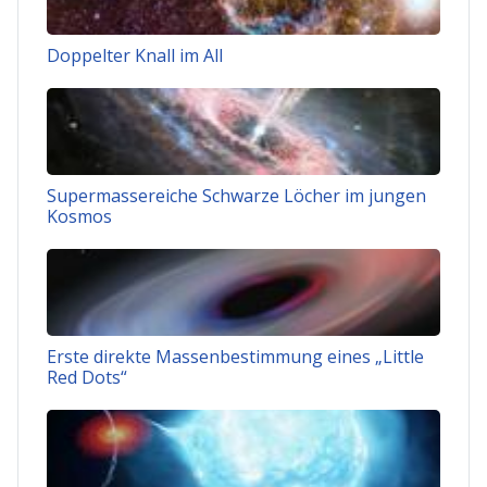
Doppelter Knall im All
Supermassereiche Schwarze Löcher im jungen
Kosmos
Erste direkte Massenbestimmung eines „Little
Red Dots“