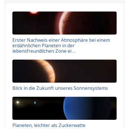
Erster Nachweis einer Atmosphäre bei einem
erdähnlichen Planeten in der
lebensfreundlichen Zone ei …
Blick in die Zukunft unseres Sonnensystems
Planeten, leichter als Zuckerwatte