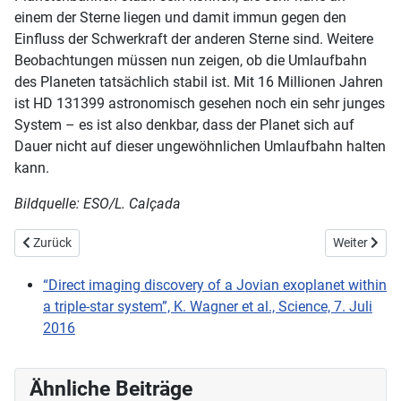
einem der Sterne liegen und damit immun gegen den
Einfluss der Schwerkraft der anderen Sterne sind. Weitere
Beobachtungen müssen nun zeigen, ob die Umlaufbahn
des Planeten tatsächlich stabil ist. Mit 16 Millionen Jahren
ist HD 131399 astronomisch gesehen noch ein sehr junges
System – es ist also denkbar, dass der Planet sich auf
Dauer nicht auf dieser ungewöhnlichen Umlaufbahn halten
kann.
Bildquelle: ESO/L. Calçada
Vorheriger Beitrag: Sterneruption macht Schneegrenze sichtbar
Nächster Be
Zurück
Weiter
“Direct imaging discovery of a Jovian exoplanet within
a triple-star system”, K. Wagner et al., Science, 7. Juli
2016
Ähnliche Beiträge