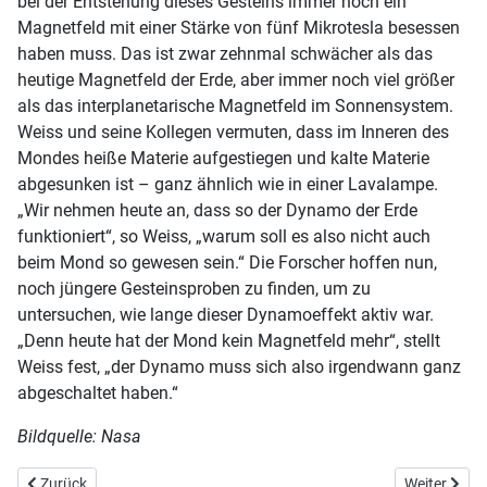
bei der Entstehung dieses Gesteins immer noch ein
Magnetfeld mit einer Stärke von fünf Mikrotesla besessen
haben muss. Das ist zwar zehnmal schwächer als das
heutige Magnetfeld der Erde, aber immer noch viel größer
als das interplanetarische Magnetfeld im Sonnensystem.
Weiss und seine Kollegen vermuten, dass im Inneren des
Mondes heiße Materie aufgestiegen und kalte Materie
abgesunken ist – ganz ähnlich wie in einer Lavalampe.
„Wir nehmen heute an, dass so der Dynamo der Erde
funktioniert“, so Weiss, „warum soll es also nicht auch
beim Mond so gewesen sein.“ Die Forscher hoffen nun,
noch jüngere Gesteinsproben zu finden, um zu
untersuchen, wie lange dieser Dynamoeffekt aktiv war.
„Denn heute hat der Mond kein Magnetfeld mehr“, stellt
Weiss fest, „der Dynamo muss sich also irgendwann ganz
abgeschaltet haben.“
Bildquelle: Nasa
Vorheriger Beitrag: Seltsamer Zwergstern, seltsame Supernova
Nächster Bei
Zurück
Weiter