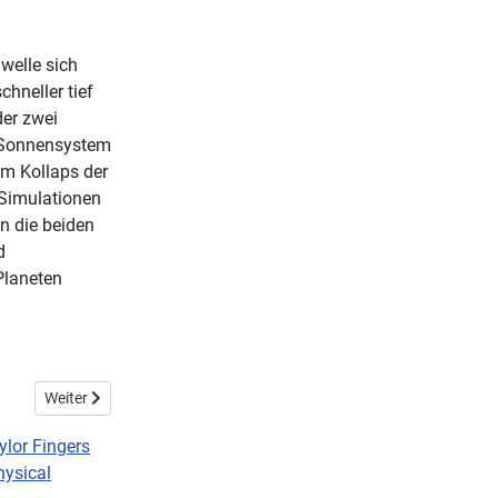
welle sich
chneller tief
der zwei
 Sonnensystem
em Kollaps der
 Simulationen
n die beiden
d
Planeten
Nächster Beitrag: Überraschender Fund: Eine Spiralgalaxie im ju
Weiter
ylor Fingers
hysical