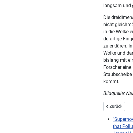
langsam und g
Die dreidimen
nicht gleichmä
in die Wolke 
derartige Fi
zu erklären. 
Wolke und dam
bislang mit ei
Forscher eine
Staubscheibe 
kommt.
Bildquelle: N
Vorheriger Bei
Zurück
"Supernov
that Poll