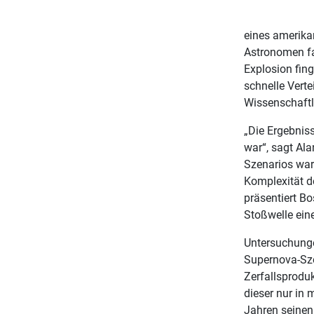
eines amerika
Astronomen fa
Explosion fing
schnelle Vert
Wissenschaftle
„Die Ergebnis
war“, sagt Al
Szenarios war
Komplexität d
präsentiert B
Stoßwelle eine
Untersuchunge
Supernova-Sze
Zerfallsprodu
dieser nur in 
Jahren seinen