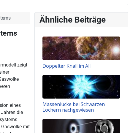
Ähnliche Beiträge
stems
stems
rmodell zeigt
Doppelter Knall im All
einer
 Gaswolke
weren
Massenlücke bei Schwarzen
sion eines
Löchern nachgewiesen
n Jahren die
nsystems
re Gaswolke mit