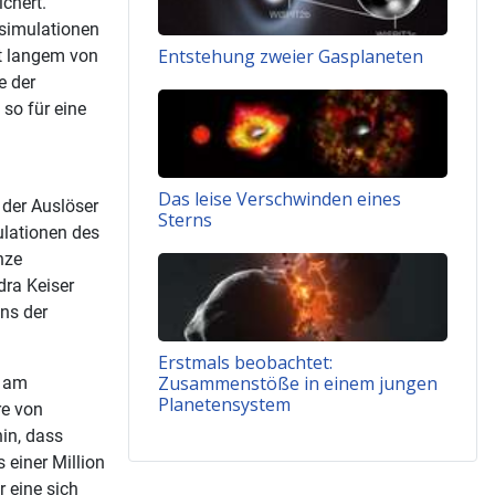
chert.
simulationen
Entstehung zweier Gasplaneten
it langem von
e der
so für eine
Das leise Verschwinden eines
 der Auslöser
Sterns
ulationen des
nze
dra Keiser
ns der
Erstmals beobachtet:
Zusammenstöße in einem jungen
n am
Planetensystem
re von
in, dass
 einer Million
 eine sich