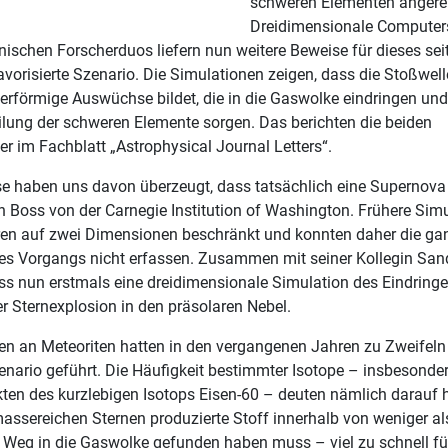
schweren Elementen angerei
Dreidimensionale Computer
nischen Forscherduos liefern nun weitere Beweise für dieses se
vorisierte Szenario. Die Simulationen zeigen, dass die Stoßwell
erförmige Auswüchse bildet, die in die Gaswolke eindringen und 
eilung der schweren Elemente sorgen. Das berichten die beiden
r im Fachblatt „Astrophysical Journal Letters“.
se haben uns davon überzeugt, dass tatsächlich eine Supernova
an Boss von der Carnegie Institution of Washington. Frühere Sim
en auf zwei Dimensionen beschränkt und konnten daher die ga
es Vorgangs nicht erfassen. Zusammen mit seiner Kollegin San
oss nun erstmals eine dreidimensionale Simulation des Eindringe
r Sternexplosion in den präsolaren Nebel.
n an Meteoriten hatten in den vergangenen Jahren zu Zweifel
nario geführt. Die Häufigkeit bestimmter Isotope – insbesonde
kten des kurzlebigen Isotops Eisen-60 – deuten nämlich darauf h
massereichen Sternen produzierte Stoff innerhalb von weniger als
 Weg in die Gaswolke gefunden haben muss – viel zu schnell für