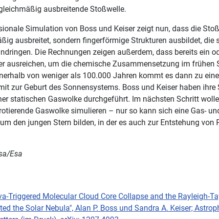
leichmäßig ausbreitende Stoßwelle.
sionale Simulation von Boss und Keiser zeigt nun, dass die Stoß
ßig ausbreitet, sondern fingerförmige Strukturen ausbildet, die s
eindringen. Die Rechnungen zeigen außerdem, dass bereits ein o
nger ausreichen, um die chemische Zusammensetzung im frühen
Innerhalb von weniger als 100.000 Jahren kommt es dann zu ein
it zur Geburt des Sonnensystems. Boss und Keiser haben ihre
ner statischen Gaswolke durchgeführt. Im nächsten Schritt wolle
 rotierende Gaswolke simulieren – nur so kann sich eine Gas- un
um den jungen Stern bilden, in der es auch zur Entstehung von 
asa/Esa
trag: Wie Monstersterne entstehen
a-Triggered Molecular Cloud Core Collapse and the Rayleigh-Ta
uted the Solar Nebula", Alan P. Boss und Sandra A. Keiser; Astrop