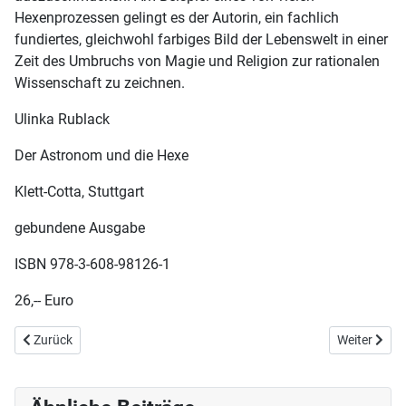
Hexenprozessen gelingt es der Autorin, ein fachlich
fundiertes, gleichwohl farbiges Bild der Lebenswelt in einer
Zeit des Umbruchs von Magie und Religion zur rationalen
Wissenschaft zu zeichnen.
Ulinka Rublack
Der Astronom und die Hexe
Klett-Cotta, Stuttgart
gebundene Ausgabe
ISBN 978-3-608-98126-1
26,-- Euro
Vorheriger Beitrag: Kontakt mit ET – und dann?
Nächster Be
Zurück
Weiter