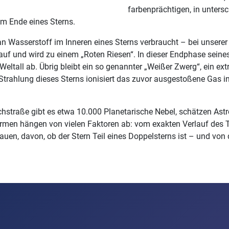
farbenprächtigen, in unters
m Ende eines Sterns.
 an Wasserstoff im Inneren eines Sterns verbraucht – bei unserer
auf und wird zu einem „Roten Riesen“. In dieser Endphase seine
Weltall ab. Übrig bleibt ein so genannter „Weißer Zwerg“, ein ext
 Strahlung dieses Sterns ionisiert das zuvor ausgestoßene Gas 
chstraße gibt es etwa 10.000 Planetarische Nebel, schätzen Astr
men hängen von vielen Faktoren ab: vom exakten Verlauf des T
uen, davon, ob der Stern Teil eines Doppelsterns ist – und von
rag: Planet