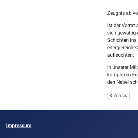
Zeugnis ab vo
Ist der Vorrat
sich gewaltig 
Schichten ins 
energiereiche
aufleuchten.
In unserer Mil
komplexen For
den Nebel scha
Vorheriger Beit
Zurück
Impressum