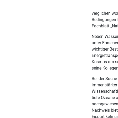
verglichen wor
Bedingungen fü
Fachblatt „Nat
Neben Wassers
unter Forscher
wichtiger Bes
Energietransp
Kosmos am selt
seine Kollegen
Bei der Suche
immer stärker
Wissenschaftl
tiefe Ozeane 
nachgewiesen 
Nachweis biet
Eispartikeln 