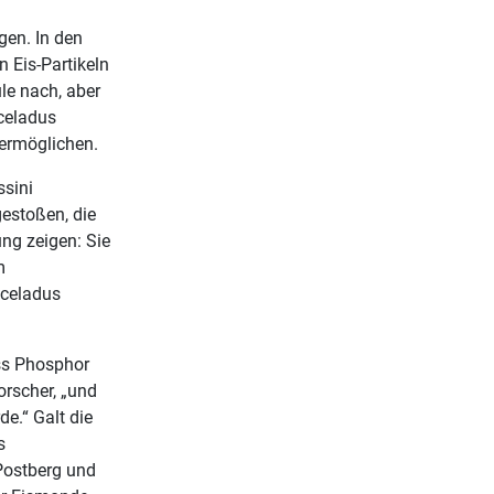
gen. In den
 Eis-Partikeln
le nach, aber
nceladus
 ermöglichen.
ssini
gestoßen, die
ng zeigen: Sie
m
nceladus
ss Phosphor
orscher, „und
e.“ Galt die
s
Postberg und