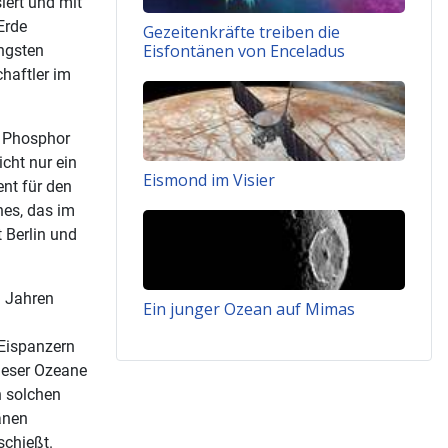
ert und mit
Erde
Gezeitenkräfte treiben die
Eisfontänen von Enceladus
engsten
haftler im
d Phosphor
icht nur ein
Eismond im Visier
nt für den
nes, das im
 Berlin und
n Jahren
Ein junger Ozean auf Mimas
 Eispanzern
ieser Ozeane
n solchen
änen
schießt.