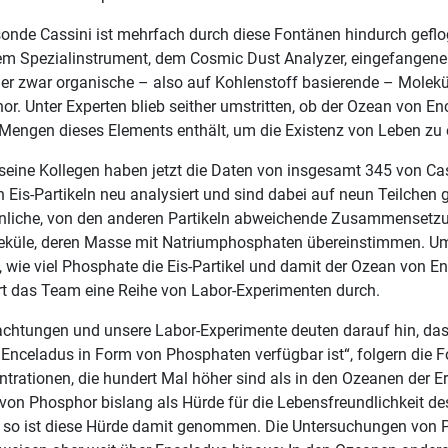
nde Cassini ist mehrfach durch diese Fontänen hindurch geflo
em Spezialinstrument, dem Cosmic Dust Analyzer, eingefangenen
er zwar organische – also auf Kohlenstoff basierende – Molekü
r. Unter Experten blieb seither umstritten, ob der Ozean von E
Mengen dieses Elements enthält, um die Existenz von Leben zu
seine Kollegen haben jetzt die Daten von insgesamt 345 von Ca
Eis-Partikeln neu analysiert und sind dabei auf neun Teilchen 
liche, von den anderen Partikeln abweichende Zusammensetzu
eküle, deren Masse mit Natriumphosphaten übereinstimmen. U
 wie viel Phosphate die Eis-Partikel und damit der Ozean von E
hrt das Team eine Reihe von Labor-Experimenten durch.
chtungen und unsere Labor-Experimente deuten darauf hin, da
Enceladus in Form von Phosphaten verfügbar ist“, folgern die F
trationen, die hundert Mal höher sind als in den Ozeanen der Erd
 von Phosphor bislang als Hürde für die Lebensfreundlichkeit de
so ist diese Hürde damit genommen. Die Untersuchungen von 