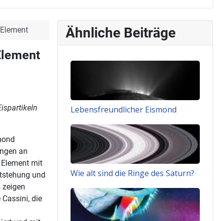
Ähnliche Beiträge
 Element
Element
ispartikeln
Lebensfreundlicher Eismond
mond
engen an
 Element mit
Wie alt sind die Ringe des Saturn?
ntstehung und
 zeigen
Cassini, die