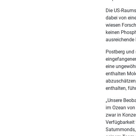
Die US-Raumso
dabei von ein
wiesen Forsch
keinen Phospho
ausreichende 
Postberg und 
eingefangenen 
eine ungewöhn
enthalten Mol
abzuschätzen,
enthalten, fü
„Unsere Beoba
im Ozean von 
zwar in Konzen
Verfügbarkeit
Saturnmonds, 