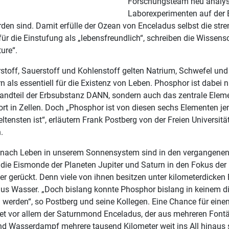
Forschungsteam neu analysi
Laborexperimenten auf der 
den sind. Damit erfülle der Ozean von Enceladus selbst die str
r die Einstufung als „lebensfreundlich“, schreiben die Wissensc
ure“.
toff, Sauerstoff und Kohlenstoff gelten Natrium, Schwefel un
n als essentiell für die Existenz von Leben. Phosphor ist dabei n
tandteil der Erbsubstanz DANN, sondern auch das zentrale Eleme
ort in Zellen. Doch „Phosphor ist von diesen sechs Elementen je
ensten ist“, erläutern Frank Postberg von der Freien Universität
.
 nach Leben in unserem Sonnensystem sind in den vergangene
 die Eismonde der Planeten Jupiter und Saturn in den Fokus der
er gerückt. Denn viele von ihnen besitzen unter kilometerdicken
aus Wasser. „Doch bislang konnte Phosphor bislang in keinem d
werden“, so Postberg und seine Kollegen. Eine Chance für eine
et vor allem der Saturnmond Enceladus, der aus mehreren Font
und Wasserdampf mehrere tausend Kilometer weit ins All hinaus 