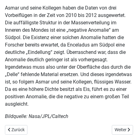
Asmar und seine Kollegen haben die Daten von drei
Vorbeiflügen in der Zeit von 2010 bis 2012 ausgewertet.
Die auffälligste Struktur in der Massenverteilung im
Inneren des Mondes ist eine „negative Anomalie“ am
Südpol. Die Existenz einer solchen Anomalie hatten die
Forscher bereits erwartet, da Enceladus am Südpol eine
deutliche „Eindellung“ zeigt. Überraschend war, dass die
Anomalie deutlich geringer ist als vorhergesagt.
Irgendetwas muss also unter der Oberfläche das durch die
„Delle“ fehlende Material ersetzen. Und dieses irgendetwas
ist, so folgern Asmar und seine Kollegen, flüssiges Wasser.
Da es eine höhere Dichte besitzt als Eis, führt es zu einer
positiven Anomalie, die die negative zu einem großen Teil
ausgleicht.
Bildquelle: Nasa/JPL/Caltech
Vorheriger Beitrag: Rezept für die Sternentstehung
Nächster Be
Zurück
Weiter