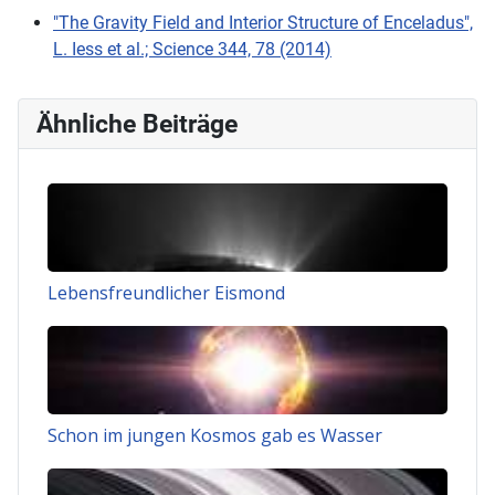
"The Gravity Field and Interior Structure of Enceladus",
L. Iess et al.; Science 344, 78 (2014)
Ähnliche Beiträge
Lebensfreundlicher Eismond
Schon im jungen Kosmos gab es Wasser