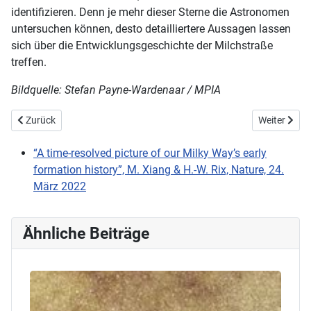
identifizieren. Denn je mehr dieser Sterne die Astronomen
untersuchen können, desto detailliertere Aussagen lassen
sich über die Entwicklungsgeschichte der Milchstraße
treffen.
Bildquelle: Stefan Payne-Wardenaar / MPIA
Vorheriger Beitrag: Eisvulkane auf Pluto
Nächster Bei
Zurück
Weiter
“A time-resolved picture of our Milky Way’s early
formation history”, M. Xiang & H.-W. Rix, Nature, 24.
März 2022
Ähnliche Beiträge