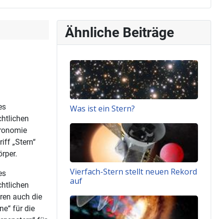
Ähnliche Beiträge
es
Was ist ein Stern?
htlichen
tronomie
iff „Stern“
rper.
Vierfach-Stern stellt neuen Rekord
es
auf
htlichen
ren auch die
e“ für die