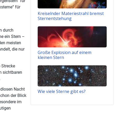
rgenstern“ für
sterne“ für
Kreiselnder Materiestrahl bremst
Sternentstehung
en durch
e ein Stern –
 den meisten
delt, die nur
Große Explosion auf einem
kleinen Stern
e Strecke
n sichtbaren
.
ndlosen Nacht
Wie viele Sterne gibt es?
chon der Blick
besondere im
utigen