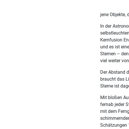
jene Objekte,
In der Astron
selbstleuchte
Kernfusion En
und es ist ein
Sternen – den
viel weiter vo
Der Abstand de
braucht das L
Sterne ist da
Mit bloßen Au
fernab jeder 
mit dem Ferng
schimmernden 
Schätzungen 1