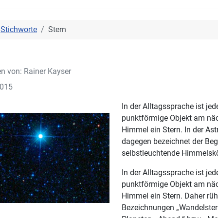
Stichworte
Stern
en von:
Rainer Kayser
2015
In der Alltagssprache ist jed
punktförmige Objekt am näc
Himmel ein Stern. In der As
dagegen bezeichnet der Begr
selbstleuchtende Himmelskö
In der Alltagssprache ist jed
punktförmige Objekt am näc
Himmel ein Stern. Daher rüh
Bezeichnungen „Wandelstern