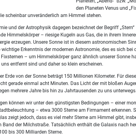
Planeten, „Abend-“ bzw. „Mo
den Planeten Venus und „Fix
 die scheinbar unveränderlich am Himmel stehen.
omie und der Astrophysik dagegen bezeichnet der Begriff „Stern“
nde Himmelskörper – riesige Kugeln aus Gas, die in ihrem Inner
ergie erzeugen. Unsere Sonne ist in diesem astronomischen Sinn
e wichtige Erkenntnis der modernen Astronomie, des es sich bei
 Fixsternen – um Himmelskörper ganz ähnlich unserer Sonne han
n uns entfernt sind und daher so klein erscheinen.
r Erde von der Sonne beträgt 150 Millionen Kilometer. Für dies
icht gerade einmal acht Minuten. Das Licht der mit bloßen Auge
gegen mehrere Jahre bis hin zu Jahrtausenden zu uns unterwegs
gen können wir unter den günstigsten Bedingungen – einer mo
Stadtbeleuchtung – etwa 3000 Sterne am Firmament erkennen. S
las zeigt jedoch, dass es viel mehr Sterne am Himmel gibt, ins
Band der Milchstraße. Tatsächlich enthält die Galaxis nach he
00 bis 300 Milliarden Sterne.